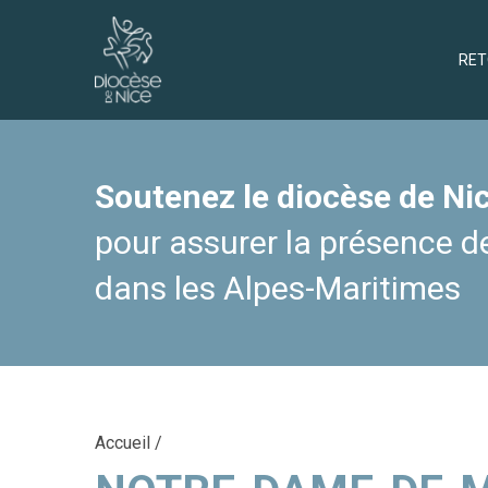
RET
Soutenez le diocèse de Nic
pour assurer la présence de
dans les Alpes-Maritimes
Accueil
/