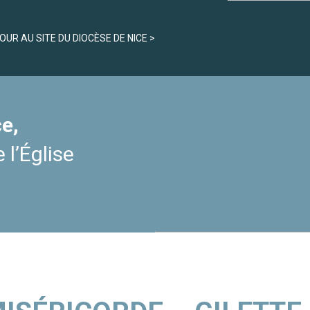
OUR AU SITE DU DIOCÈSE DE NICE
e,
 l’Église