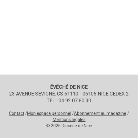
ÊVÊCHÉ DE NICE
23 AVENUE SÉVIGNÉ, CS 61110 - 06105 NICE CEDEX 2
TÉL : 04 92 07 80 30
Contact
Mon espace personnel
Abonnement au magazine
Mentions légales
© 2026 Diocèse de Nice