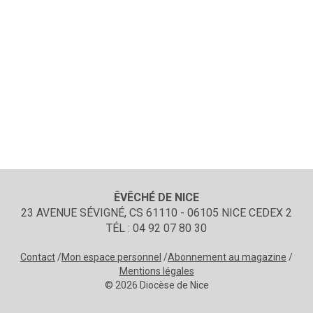
ÊVÊCHÉ DE NICE
23 AVENUE SÉVIGNÉ, CS 61110 - 06105 NICE CEDEX 2
TÉL : 04 92 07 80 30
Contact
Mon espace personnel
Abonnement au magazine
Mentions légales
© 2026 Diocèse de Nice