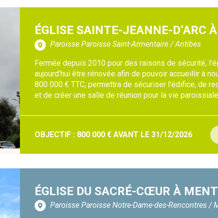
ÉGLISE SAINTE-JEANNE-D’ARC À
Paroisse Paroisse Saint-Armentaire / Antibes
Fermée depuis 2010 pour des raisons de sécurité, l’é
aujourd’hui être rénovée afin de pouvoir accueillir à n
800 000 € TTC, permettra de sécuriser l’édifice, de rec
et de créer une salle de réunion pour la vie paroissiale
OBJECTIF : 800 000 € AVANT LE 31/12/2026
ÉGLISE DU SACRÉ-CŒUR À MEN
Paroisse Paroisse Notre-Dame-des-Rencontres /