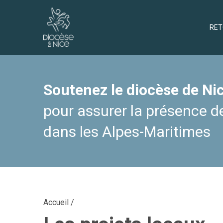
RET
Soutenez le diocèse de Nic
pour assurer la présence de
dans les Alpes-Maritimes
Accueil
/