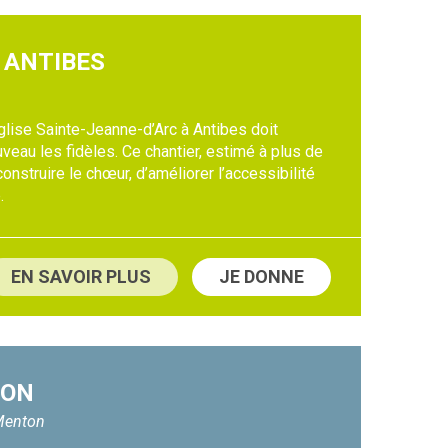
 ANTIBES
glise Sainte-Jeanne-d’Arc à Antibes doit
ouveau les fidèles. Ce chantier, estimé à plus de
onstruire le chœur, d’améliorer l’accessibilité
.
EN SAVOIR PLUS
JE DONNE
TON
 Menton