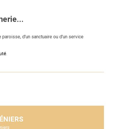
erie...
 paroisse, d'un sanctuaire ou d'un service
uté
.
HÉNIERS
niers