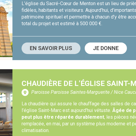
L’église du Sacré-Cœur de Menton est un lieu de priè
fidèles, habitants et visiteurs. Aujourd’hui, d’importa
patrimoine spirituel et permettre à chacun d’y être accu
total du projet est estimé à 500 000 €.
EN SAVOIR PLUS
JE DONNE
CHAUDIÈRE DE L’ÉGLISE SAINT
Paroisse Paroisse Saintes-Marguerite / Nice Cau
La chaudière qui assure le chauffage des salles de 
l’église Saint-Marc est aujourd’hui vétuste.
Âgée de pl
peut plus être réparée durablement
, les pièces né
remplacée, en mai, par un système plus moderne et per
climatisation.