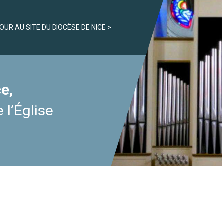
OUR AU SITE DU DIOCÈSE DE NICE
e,
 l’Église