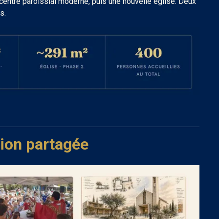
 centre paroissial moderne, puis une nouvelle église. Deux
s.
sion partagée