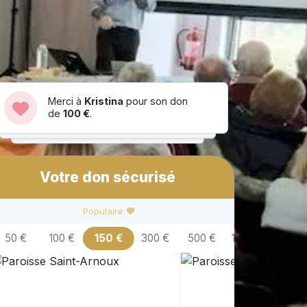
Merci à
Kristina
pour son don
de
100 €
.
Votre don sécurisé
Populaire
50 €
100 €
150 €
300 €
500 €
1 000 €
3 000