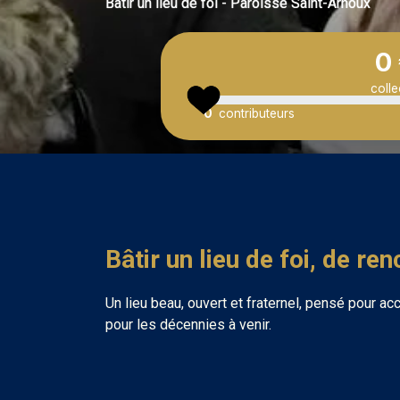
Bâtir un lieu de foi - Paroisse Saint-Arnoux
0
colle
Vous pos
0
contributeurs
Bâtir un lieu de foi, de re
Un lieu beau, ouvert et fraternel, pensé pour ac
pour les décennies à venir.