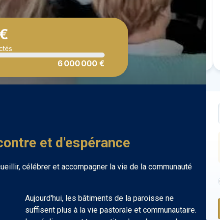
 €
Vous participez à l’élévation du
ctés
ez une pierre.
clocher.
6 000 000 €
ncontre et d'espérance
cueillir, célébrer et accompagner la vie de la communauté
Aujourd'hui, les bâtiments de la paroisse ne
suffisent plus à la vie pastorale et communautaire.