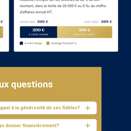
aux questions
appel à la générosité de ses fidèles?
pas donner financièrement?